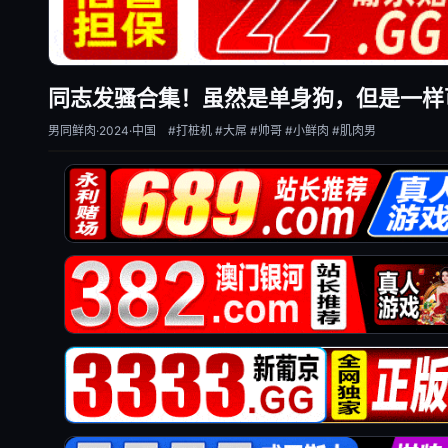
同志发骚合集！虽然是单身狗，但是一样
男同鲜肉·2024·中国
#打桩机
#大屌
#帅哥
#小鲜肉
#肌肉男