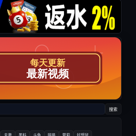
搜索
夫妻
黑料
斗鱼
网易
萝莉
好想鼠